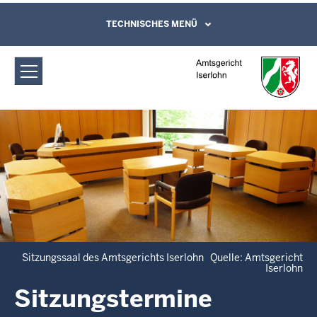
Direkt zum Inhalt
Amtsgericht Iserlohn: Sitzungstermine
TECHNISCHES MENÜ
Leichte Sprache, Gebärdensprachenvideo
und Kontaktformular
Sitzungssaal des Amtsgerichts Iserlohn Quelle: Amtsgericht
Iserlohn
Sitzungstermine