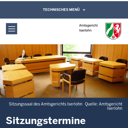
Direkt zum Inhalt
Amtsgericht Iserlohn: Sitzungstermine
TECHNISCHES MENÜ
Leichte Sprache, Gebärdensprachenvideo
und Kontaktformular
Sitzungssaal des Amtsgerichts Iserlohn Quelle: Amtsgericht
Iserlohn
Sitzungstermine