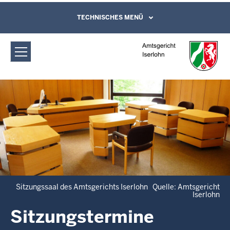
Direkt zum Inhalt
Amtsgericht Iserlohn: Sitzungstermine
TECHNISCHES MENÜ
Leichte Sprache, Gebärdensprachenvideo
und Kontaktformular
Sitzungssaal des Amtsgerichts Iserlohn Quelle: Amtsgericht
Iserlohn
Sitzungstermine