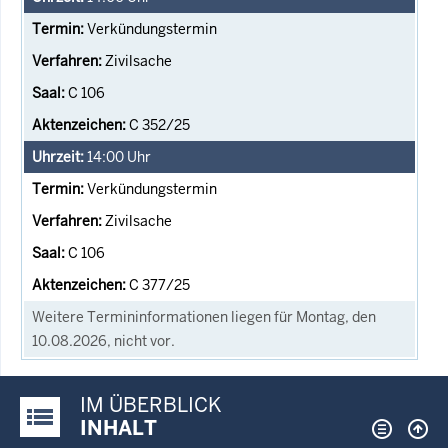
Verkündungstermin
Zivilsache
C 106
C 352/25
14:00
Uhr
Verkündungstermin
Zivilsache
C 106
C 377/25
Weitere Termininformationen liegen für Montag, den
10.08.2026, nicht vor.
IM ÜBERBLICK
Justiz-Portal im Überblick:
INHALT