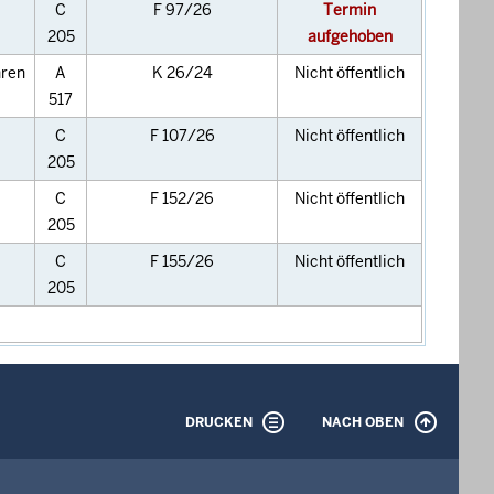
C
F 97/26
Termin
205
aufgehoben
hren
A
K 26/24
Nicht öffentlich
517
C
F 107/26
Nicht öffentlich
205
C
F 152/26
Nicht öffentlich
205
C
F 155/26
Nicht öffentlich
205
DRUCKEN
NACH OBEN