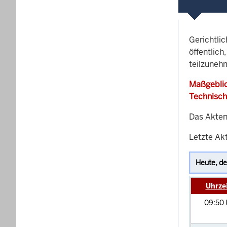
Gerichtli
öffentlich
teilzunehm
Maßgeblic
Technisch
Das Akten
Letzte Ak
Uhrze
09:50