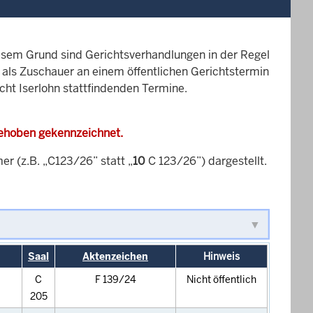
esem Grund sind Gerichtsverhandlungen in der Regel
it als Zuschauer an einem öffentlichen Gerichtstermin
cht Iserlohn stattfindenden Termine.
gehoben gekennzeichnet.
 (z.B. „C123/26” statt „
10
C 123/26”) dargestellt.
Saal
Aktenzeichen
Hinweis
C
F 139/24
Nicht öffentlich
205