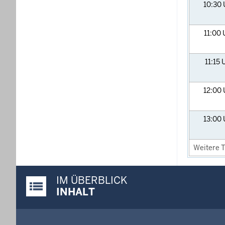
10:30
11:00
11:15
12:00
13:00
Weitere T
IM ÜBERBLICK
Justiz-Portal im Überblick:
INHALT