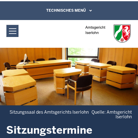
Direkt zum Inhalt
Amtsgericht Iserlohn: Sitzungstermine
TECHNISCHES MENÜ
Leichte Sprache, Gebärdensprachenvideo
und Kontaktformular
Sitzungssaal des Amtsgerichts Iserlohn Quelle: Amtsgericht
Iserlohn
Sitzungstermine