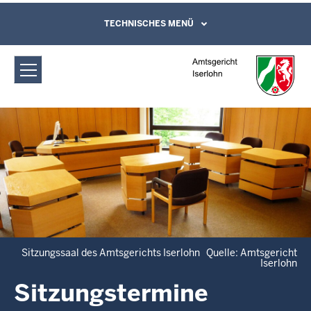
Direkt zum Inhalt
Amtsgericht Iserlohn: Sitzungstermine
TECHNISCHES MENÜ
Leichte Sprache, Gebärdensprachenvideo
und Kontaktformular
Sitzungssaal des Amtsgerichts Iserlohn Quelle: Amtsgericht
Iserlohn
Sitzungstermine