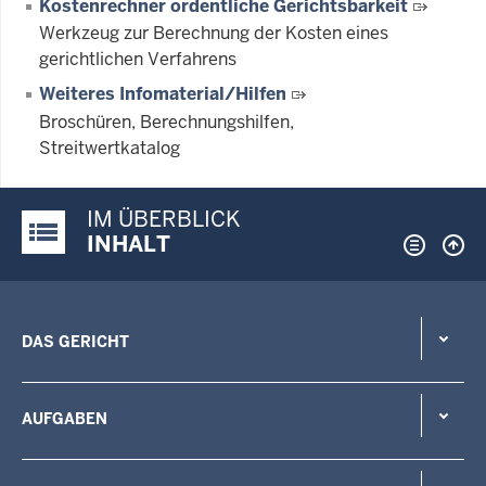
Kostenrechner ordentliche Gerichtsbarkeit
Werkzeug zur Berechnung der Kosten eines
gerichtlichen Verfahrens
Weiteres Infomaterial/Hilfen
Broschüren, Berechnungshilfen,
Streitwertkatalog
IM ÜBERBLICK
Justiz-Portal im Überblick:
INHALT
DAS GERICHT
AUFGABEN