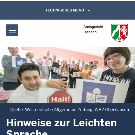
Direkt zum Inhalt
Amtsgericht Iserlohn: Hinweise zur
TECHNISCHES MENÜ
Leichte Sprache, Gebärdensprachenvideo
und Kontaktformular
Leichten Sprache
Quelle: Westdeutsche Allgemeine Zeitung, WAZ Oberhausen
Hinweise zur Leichten
Sprache