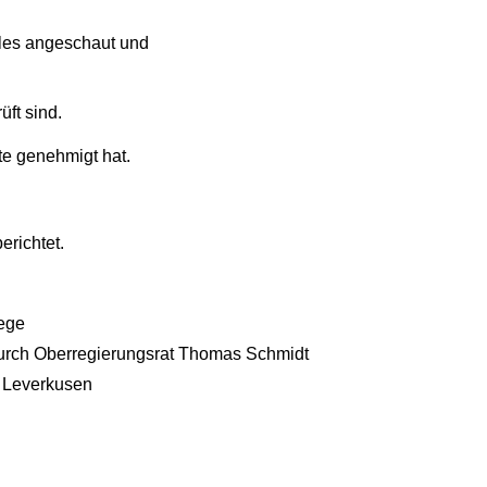
lles angeschaut und
ft sind.
te genehmigt hat.
erichtet.
lege
n durch Oberregierungsrat Thomas Schmidt
s Leverkusen