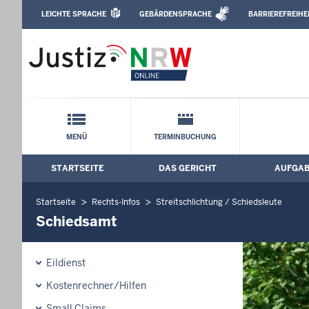
Direkt zum Inhalt
LEICHTE SPRACHE
GEBÄRDENSPRACHE
BARRIEREFREIHE
Leichte Sprache, Gebärdensprachenvideo u
Amtsgericht Iserlohn: Schiedsamt
Schnellnavigation mit Volltext-Suche
MENÜ
TERMINBUCHUNG
STARTSEITE
DAS GERICHT
AUFGA
Hauptmenü: Hauptnavigation
Startseite
Rechts-Infos
Streitschlichtung / Schiedsleute
Schiedsamt
Eildienst
Kostenrechner/Hilfen
Small Claims