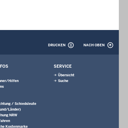
DRUCKEN
NACH OBEN
NFOS
SERVICE
Übersicht
ner/Hilfen
Suche
ms
ichtung / Schiedsleute
Bund/Länder)
chung NRW
fahren
che Kostenmarke