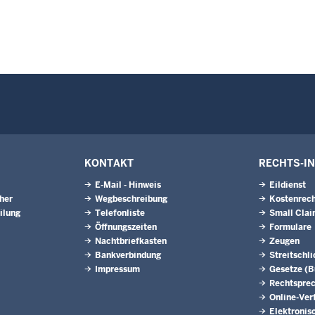
KONTAKT
RECHTS-I
E-Mail - Hinweis
Eildienst
eher
Wegbeschreibung
Kostenrech
ilung
Telefonliste
Small Clai
Öffnungszeiten
Formulare
Nachtbriefkasten
Zeugen
Bankverbindung
Streitschl
Impressum
Gesetze (
Rechtspre
Online-Ver
Elektronis