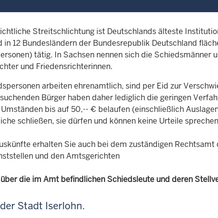
ichtliche Streitschlichtung ist Deutschlands älteste Institut
d in 12 Bundesländern der Bundesrepublik Deutschland flä
ersonen) tätig. In Sachsen nennen sich die Schiedsmänner 
chter und Friedensrichterinnen.
spersonen arbeiten ehrenamtlich, sind per Eid zur Verschwieg
ssuchenden Bürger haben daher lediglich die geringen Verfa
r Umständen bis auf 50,-- € belaufen (einschließlich Auslag
iche schließen, sie dürfen und können keine Urteile sprechen
uskünfte erhalten Sie auch bei dem zuständigen Rechtsamt 
enststellen und den Amtsgerichten
 über die im Amt befindlichen Schiedsleute und deren Stellve
der Stadt Iserlohn.