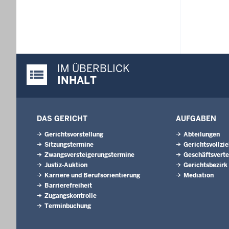
IM ÜBERBLICK
Justiz-Portal im Überblick:
INHALT
DAS GERICHT
AUFGABEN
Gerichtsvorstellung
Abteilungen
Sitzungstermine
Gerichtsvollzi
Zwangsversteigerungs­termine
Geschäftsverte
Justiz-Auktion
Gerichtsbezirk
Karriere und Berufsorientierung
Mediation
Barrierefreiheit
Zugangskontrolle
Terminbuchung